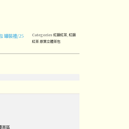
Categories
紅韻紅茶
,
紅韻
 罐裝禮/25
紅茶 原葉立體茶包
月潭茶區