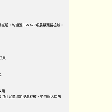
送驗，均通過SGS 427項農藥殘留檢驗。
好茶
包
飲用
(每泡可足量增加浸泡秒數，並依個人口味