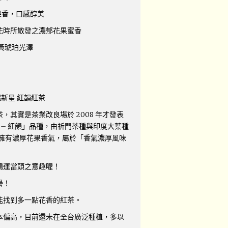
果香，口感醇美
花時所散發之濃郁花果蜜香
蜜黃琥珀光澤
超新星 紅韻紅茶
，其實是茶業改良場於 2008 年才發表
號 – 紅韻」品種，由祈門茶種與印度大葉種
來。擁有濃厚花果香氣，屬於「香氣濃厚風味
鴻運當頭之意趣喔！
譽！
能找到多一點花香的紅茶。
本偏高，目前還未在全台廣泛種植，多以