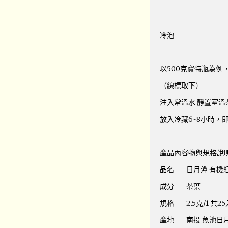
冷泡
以500克寶特瓶為例，
（線標取下）
注入常溫水 靜置室溫
放入冷藏6~8小時，
產品內容物與規格說
品名 日月潭 有機
成分 茶葉
規格 2.5克/1 共25
產地 南投 魚池日