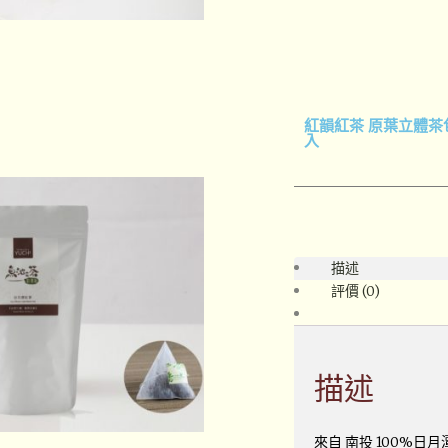
紅韻紅茶 原葉立體茶包
入
描述
評價 (0)
描述
來自 南投 100%日