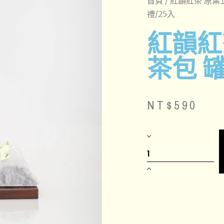
首頁
/
紅韻紅茶 原葉
禮/25入
紅韻紅
茶包 罐
NT$
590