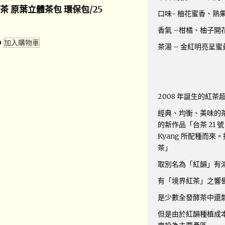
茶 原葉立體茶包 環保包/25
口味- 柚花蜜香、熟
香氣 –柑橘、柚子開
0
加入購物車
茶湯 – 金紅明亮呈
2008 年誕生的紅茶
經典、均衡、美味的茶
的新作品「台茶 21 
Kyang 所配種而
茶」
取別名為「紅韻」有
有「境界紅茶」之響
是少數全發酵茶中還
但是由於紅韻種植成