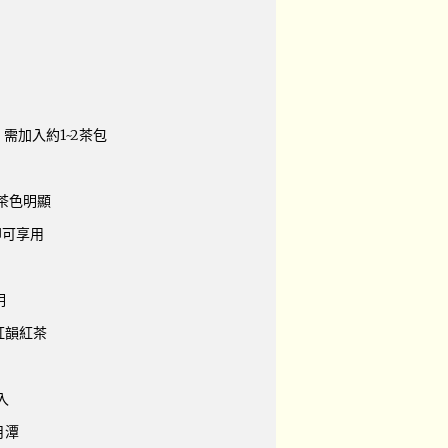
需加入約1~2茶包
茶色明顯
即可享用
明
紅韻紅茶
入
月潭