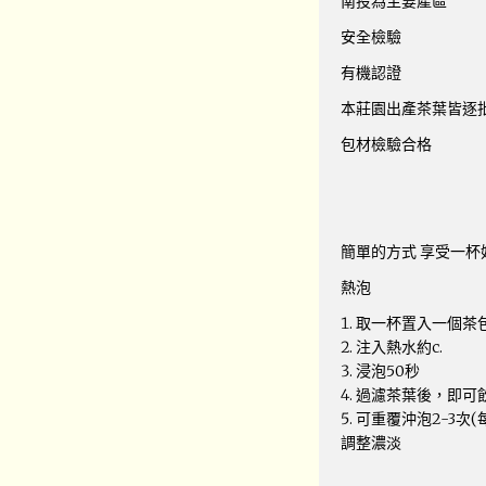
南投為主要產區
安全檢驗
有機認證
本莊園出產茶葉皆逐批
包材檢驗合格
簡單的方式 享受一杯
熱泡
取一杯置入一個茶
注入熱水約c.
浸泡50秒
過濾茶葉後，即可
可重覆沖泡2-3次
調整濃淡